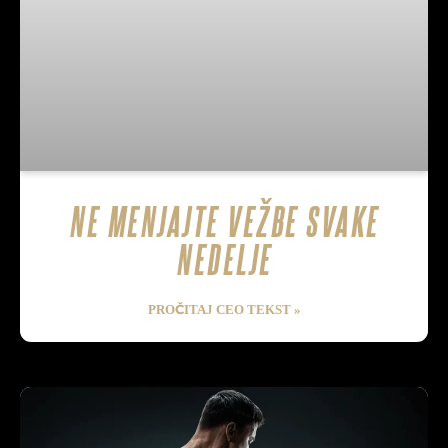
NE MENJAJTE VEŽBE SVAKE
NEDELJE
PROČITAJ CEO TEKST »