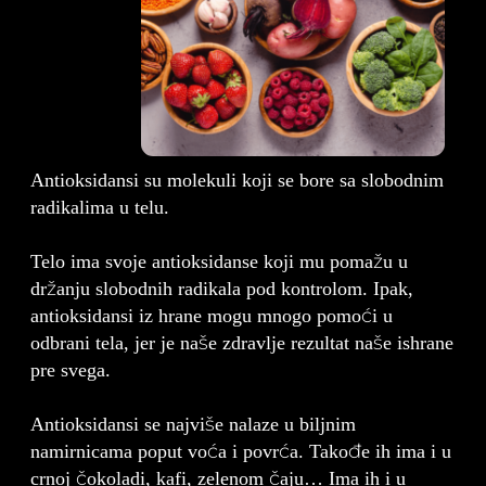
Antioksidansi su molekuli koji se bore sa slobodnim
radikalima u telu.
Telo ima svoje antioksidanse koji mu pomažu u
držanju slobodnih radikala pod kontrolom. Ipak,
antioksidansi iz hrane mogu mnogo pomoći u
odbrani tela, jer je naše zdravlje rezultat naše ishrane
pre svega.
Antioksidansi se najviše nalaze u biljnim
namirnicama poput voća i povrća. Takođe ih ima i u
crnoj čokoladi, kafi, zelenom čaju… Ima ih i u