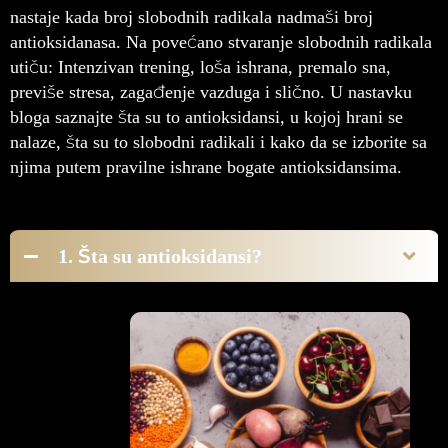
nastaje kada broj slobodnih radikala nadmaši broj
antioksidanasa. Na povećano stvaranje slobodnih radikala
utiču: Intenzivan trening, loša ishrana, premalo sna,
previše stresa, zagađenje vazduga i slično. U nastavku
bloga saznajte šta su to antioksidansi, u kojoj hrani se
nalaze, šta su to slobodni radikali i kako da se izborite sa
njima putem pravilne ishrane bogate antioksidansima.
1. Šta su antioksidansi?