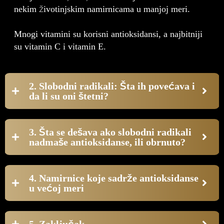
nekim životinjskim namirnicama u manjoj meri.
Mnogi vitamini su korisni antioksidansi, a najbitniji
su vitamin C i vitamin E.
2. Slobodni radikali: Šta ih povećava i
da li su oni štetni?
3. Šta se dešava ako slobodni radikali
nadmaše antioksidanse, ili obrnuto?
4. Namirnice koje sadrže antioksidanse
u većoj meri