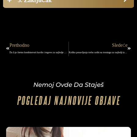
5. Zaključak
Prev
Next
Prethodno
Sledeće
Da li je štetno kombinovati kardio i tegove za najbolje moguće rezultate u izgledu?
Koliko ponavljanja treba raditi na treningu za najbolji izgled
Nemoj Ovde Da Staješ
POGLEDAJ NAJNOVIJE OBJAVE