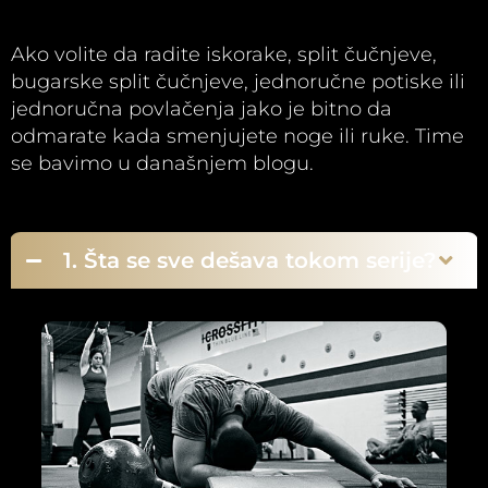
Ako volite da radite iskorake, split čučnjeve,
bugarske split čučnjeve, jednoručne potiske ili
jednoručna povlačenja jako je bitno da
odmarate kada smenjujete noge ili ruke. Time
se bavimo u današnjem blogu.
1. Šta se sve dešava tokom serije?