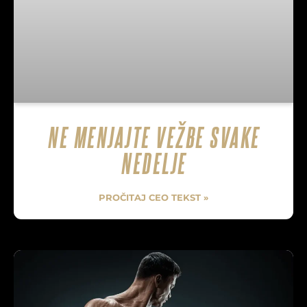
NE MENJAJTE VEŽBE SVAKE
NEDELJE
PROČITAJ CEO TEKST »