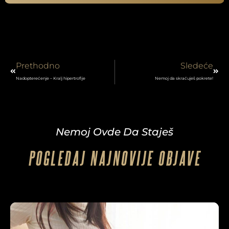
Prev
Next
Prethodno
Sledeće
Nadopterećenje – Kralj hipertrofije
Nemoj da skraćuješ pokrete!
Nemoj Ovde Da Staješ
POGLEDAJ NAJNOVIJE OBJAVE