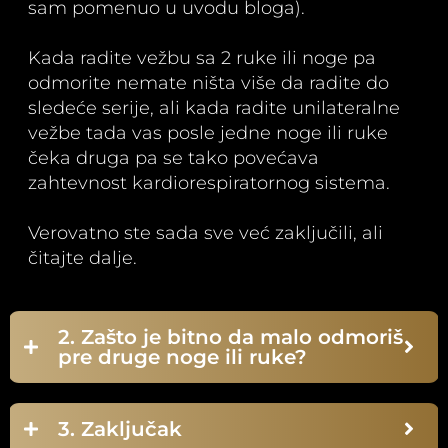
sam pomenuo u uvodu bloga).
Kada radite vežbu sa 2 ruke ili noge pa
odmorite nemate ništa više da radite do
sledeće serije, ali kada radite unilateralne
vežbe tada vas posle jedne noge ili ruke
čeka druga pa se tako povećava
zahtevnost kardiorespiratornog sistema.
Verovatno ste sada sve već zaključili, ali
čitajte dalje.
2. Zašto je bitno da malo odmoriš
pre druge noge ili ruke?
3. Zaključak