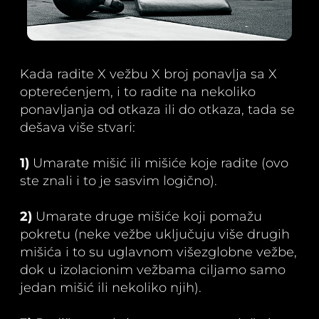
Kada radite X vežbu X broj ponavlja sa X
opterećenjem, i to radite na nekoliko
ponavljanja od otkaza ili do otkaza, tada se
dešava više stvari:
1)
Umarate mišić ili mišiće koje radite (ovo
ste znali i to je sasvim logično).
2)
Umarate druge mišiće koji pomažu
pokretu (neke vežbe uključuju više drugih
mišića i to su uglavnom višezglobne vežbe,
dok u izolacionim vežbama ciljamo samo
jedan mišić ili nekoliko njih).