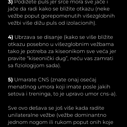
3)
Podižete puls jer srce mora sve jače i
jače da radi kako se bližite otkazu (neke
vežbe poput gorepomenutih višezglobnih
vežbi više dižu puls od izolacionih).
4)
Ubrzava se disanje (kako se više bližite
otkazu posebno u višezglobnim vežbama
tako je potreba za kiseonikom sve veća jer
pravite “kiseonički dug”, neću vas zamrati
sa fiziologijom sada).
5)
Umarate CNS (znate onaj osećaj
menatlnog umora koji imate posle jakih
setova i treninga, to je upravo umor cns-a).
Sve ovo dešava se još više kada radite
unilateralne vežbe (vežbe dominantno
jednom nogom ili rukom poput onih koje