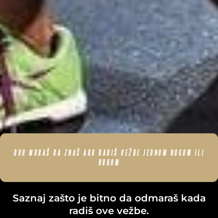
OVO MORAŠ DA ZNAŠ AKO RADIŠ VEŽBE JEDNOM NOGOM ILI
RUKOM
Saznaj zašto je bitno da odmaraš kada
radiš ove vežbe.